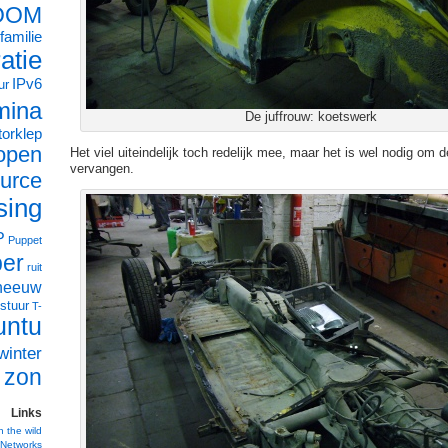
OOM
familie
ratie
IPv6
ur
mina
De juffrouw: koetswerk
orklep
open
Het viel uiteindelijk toch redelijk mee, maar het is wel nodig om d
vervangen.
urce
sing
P
Puppet
ber
ruit
neeuw
stuur
T-
untu
winter
zon
Links
n the wild
Networks