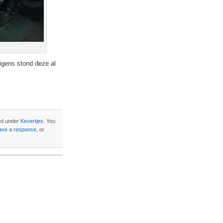
rigens stond deze al
led under
Kevertjes
. You
ave a response
, or