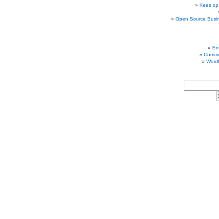
Kees op
Open Source Busi
Ent
Comme
Word