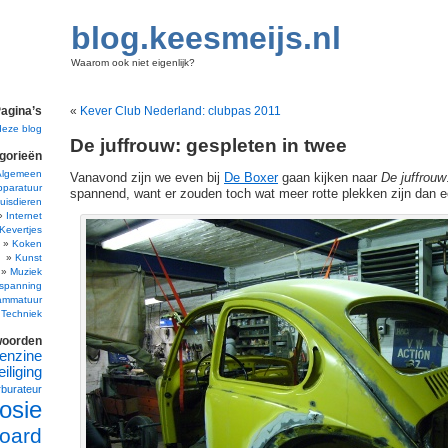
blog.keesmeijs.nl
Waarom ook niet eigenlijk?
agina’s
«
Kever Club Nederland: clubpas 2011
deze blog
De juffrouw: gespleten in twee
gorieën
Algemeen
Vanavond zijn we even bij
De Boxer
gaan kijken naar
De juffrouw
pparatuur
spannend, want er zouden toch wat meer rotte plekken zijn dan 
uisdieren
Internet
Kevertjes
Koken
Kunst
Muziek
spanning
ammatuur
Techniek
woorden
enzine
iliging
rburateur
osie
oard