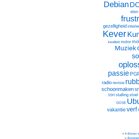
Debian
D
eten
frust
gezelligheid
interie
Kever
Ku
mot
motor
kwaliteit
Muziek
so
oplos
passie
PG
rub
radio
revisie
schoonmaken
s
stalling
stoel
SSH
Ub
DOSE
verf
vakantie
A Bömer i
Bommel