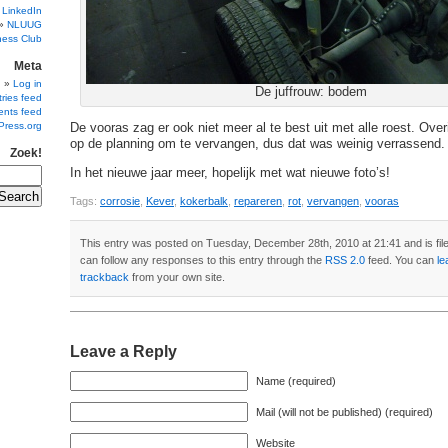
 LinkedIn
NLUUG
ness Club
Meta
Log in
De juffrouw: bodem
ries feed
nts feed
Press.org
De vooras zag er ook niet meer al te best uit met alle roest. Ove
op de planning om te vervangen, dus dat was weinig verrassend.
Zoek!
In het nieuwe jaar meer, hopelijk met wat nieuwe foto’s!
Tags:
corrosie
,
Kever
,
kokerbalk
,
repareren
,
rot
,
vervangen
,
vooras
This entry was posted on Tuesday, December 28th, 2010 at 21:41 and is fi
can follow any responses to this entry through the
RSS 2.0
feed. You can
le
trackback
from your own site.
Leave a Reply
Name (required)
Mail (will not be published) (required)
Website