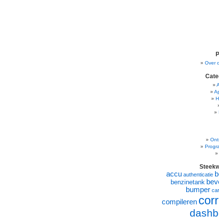
P
Over 
Cate
A
H
Ont
Progr
Steek
accu
b
authenticatie
beve
benzinetank
bumper
ca
corr
compileren
dashb