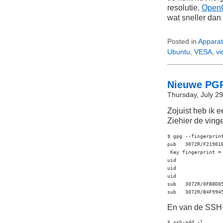
resolutie.
Open
wat sneller dan
Posted in
Apparat
Ubuntu
,
VESA
,
vi
Nieuwe PGP
Thursday, July 29
Zojuist heb ik
Ziehier de ving
$ gpg --fingerprint
pub   3072R/F21901E
 Key fingerprint =
uid               
uid               
uid               
sub   3072R/0FB8D05
sub   3072R/B4F994
En van de SSH-
$ ssh-add -l
