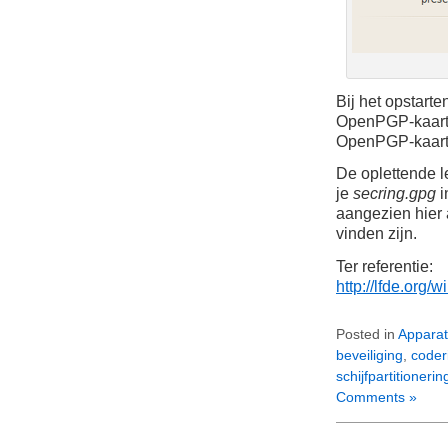
Bij het opstart
OpenPGP-kaart 
OpenPGP-kaart z
De oplettende le
je
secring.gpg
i
aangezien hier 
vinden zijn.
Ter referentie:
http://lfde.or
Posted in
Apparat
beveiliging
,
coder
schijfpartitionerin
Comments »