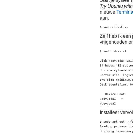
Start je systee
Try Ubuntu witho
nieuwe
Termina
aan.
$ sudo cfdisk -z
Zelf heb ik een
vrijgehouden o
$ sudo fdisk -l

Disk /dev/sda: 251.
64 heads, 32 sector
Units = cylinders o
Sector size (logica
I/O size (minimum/o
Disk identifier: 0x
   Device Boot    
/dev/sda1   *     
/dev/sda2         
Installeer ver
$ sudo apt-get --fo
Reading package lis
Building dependency