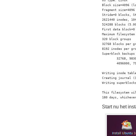
OS type: Linux

Block size=4096 (lo
Fragment size=4096 
Stride=0 blocks, St
2621440 inodes, 104
524288 blocks (5.00
First data block=0

Maximum filesystem 
320 block groups

32768 blocks per gr
8192 inodes per gro
Superblock backups 
        32768, 983
        4096000, 79
Writing inode table
Creating journal (3
Writing superblock
This filesystem wi
180 days, whicheve
Start nu het in