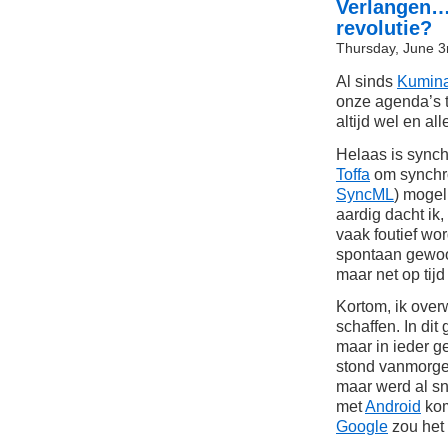
Verlangen… 
revolutie?
Thursday, June 3
Al sinds
Kumin
onze agenda’s t
altijd wel en al
Helaas is synch
Toffa
om synchro
SyncML
) mogel
aardig dacht ik
vaak foutief wo
spontaan gewoo
maar net op tijd
Kortom, ik ove
schaffen. In dit
maar in ieder ge
stond vanmorge
maar werd al s
met
Android
kom
Google
zou het