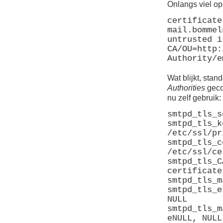
Onlangs viel op
certificate
mail.bommel
untrusted i
CA/OU=http:
Authority/e
Wat blijkt, sta
Authorities
gecon
nu zelf gebruik:
smtpd_tls_s
smtpd_tls_k
/etc/ssl/pr
smtpd_tls_c
/etc/ssl/ce
smtpd_tls_C
certificate
smtpd_tls_m
smtpd_tls_e
NULL
smtpd_tls_m
eNULL, NULL