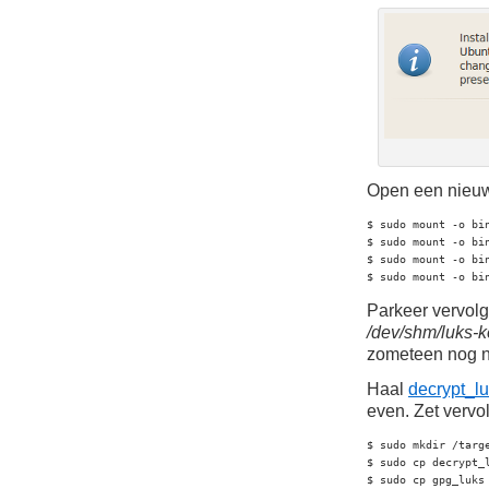
Open een nieuwe
$ sudo mount -o bin
$ sudo mount -o bin
$ sudo mount -o bin
$ sudo mount -o bi
Parkeer vervol
/dev/shm/luks-ke
zometeen nog n
Haal
decrypt_lu
even. Zet vervo
$ sudo mkdir /targe
$ sudo cp decrypt_l
$ sudo cp gpg_luks 