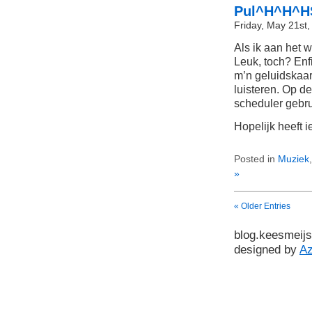
Pul^H^H^HS
Friday, May 21st
Als ik aan het w
Leuk, toch? Enfi
m’n geluidskaar
luisteren. Op d
scheduler gebru
Hopelijk heeft i
Posted in
Muziek
»
« Older Entries
blog.keesmeijs
designed by
A