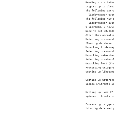
Reading state infor
cryptsetup is alrea
The following extra
  libdevmapper-even
The following NEW p
  libdevmapper-even
0 upgraded, 3 newl
Need to get 0B/463k
After this operati
Selecting previous
(Reading database 
Unpacking libdevma
Selecting previousl
Unpacking watershed
Selecting previousl
Unpacking lvm2 (fr
Processing triggers
Setting up libdevm
Setting up watershe
update-initramfs i
Setting up lvm2 (2.
update-initramfs i
Processing triggers
ldconfig deferred 