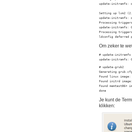
update-initramfs: d
Setting up lvm2 (2.
update-initramfs: d
Processing triggers
update-initramfs: 
Processing triggers
ldconfig deferred 
Om zeker te wet
# update-initramfs 
update-initramfs: 
# update-grub2

Generating grub.cfg
Found linux image: 
Found initrd image:
Found memtest86+ im
done
Je kunt de Termi
klikken: