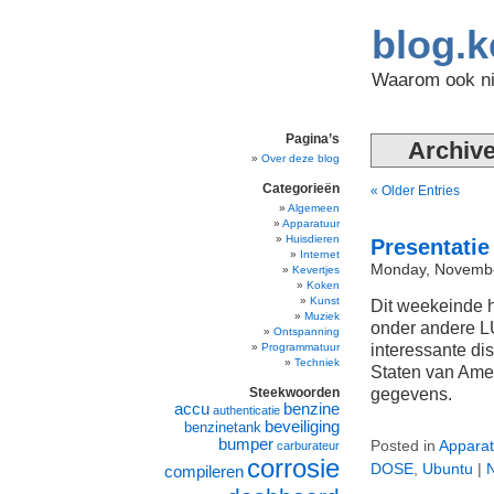
blog.k
Waarom ook nie
Pagina’s
Archive
Over deze blog
Categorieën
« Older Entries
Algemeen
Apparatuur
Huisdieren
Presentati
Internet
Monday, Novembe
Kevertjes
Koken
Kunst
Dit weekeinde 
Muziek
onder andere L
Ontspanning
interessante di
Programmatuur
Techniek
Staten van Ame
gegevens.
Steekwoorden
accu
benzine
authenticatie
beveiliging
benzinetank
bumper
Posted in
Apparat
carburateur
corrosie
DOSE
,
Ubuntu
|
compileren