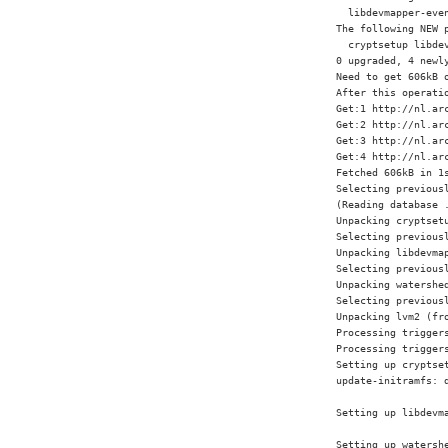
  libdevmapper-even
The following NEW p
  cryptsetup libdev
0 upgraded, 4 newl
Need to get 606kB o
After this operati
Get:1 http://nl.ar
Get:2 http://nl.ar
Get:3 http://nl.ar
Get:4 http://nl.ar
Fetched 606kB in 1s
Selecting previousl
(Reading database 
Unpacking cryptset
Selecting previous
Unpacking libdevma
Selecting previousl
Unpacking watershe
Selecting previousl
Unpacking lvm2 (fr
Processing triggers
Processing triggers
Setting up cryptset
update-initramfs: d
Setting up libdevm
Setting up watershe