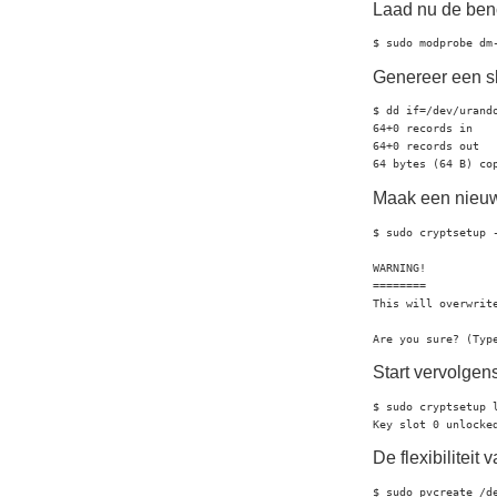
Laad nu de ben
$ sudo modprobe dm
Genereer een sl
$ dd if=/dev/urand
64+0 records in

64+0 records out

64 bytes (64 B) co
Maak een nieu
$ sudo cryptsetup 
WARNING!

========

This will overwrite
Are you sure? (Typ
Start vervolge
$ sudo cryptsetup 
Key slot 0 unlocke
De flexibiliteit
$ sudo pvcreate /de