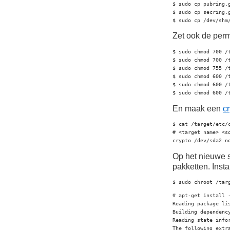
$ sudo cp pubring.g
$ sudo cp secring.g
$ sudo cp /dev/shm
Zet ook de perm
$ sudo chmod 700 /t
$ sudo chmod 700 /t
$ sudo chmod 755 /
$ sudo chmod 600 /t
$ sudo chmod 600 /t
$ sudo chmod 600 /
En maak een
cr
$ cat /target/etc/c
# <target name> <s
crypto /dev/sda2 n
Op het nieuwe 
pakketten. Insta
$ sudo chroot /tar
# apt-get install -
Reading package lis
Building dependency
Reading state infor
The following extra