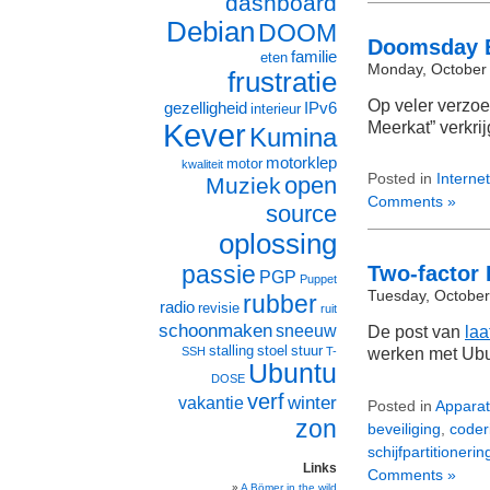
dashboard
Debian
DOOM
Doomsday E
familie
eten
Monday, October 
frustratie
Op veler verzoe
gezelligheid
IPv6
interieur
Kever
Meerkat” verkrij
Kumina
motorklep
motor
kwaliteit
Posted in
Internet
open
Muziek
Comments »
source
oplossing
passie
Two-factor
PGP
Puppet
Tuesday, October
rubber
radio
revisie
ruit
schoonmaken
sneeuw
De post van
laa
stalling
stoel
stuur
werken met Ubu
SSH
T-
Ubuntu
DOSE
verf
winter
vakantie
Posted in
Apparat
zon
beveiliging
,
coder
schijfpartitionerin
Links
Comments »
A Bömer in the wild