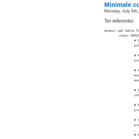
Minimale co
Monday, July 5th
Ter referentie:
domain ip6 table fi
	chain INPUT {

		# Drop all packets per default.

		policy DROP;

		# Respond to ICMP packets (NDP).

		proto icmpv6 icmp-type (neighbour-solicitation neighbour-advertisement) ACCEPT;

		# Allow tracked connections.

		mod state state INVALID DROP;

		mod state state (ESTABLISHED RELATED) ACCEPT;

		# Allow local connections.

		interface lo ACCEPT;

		# Respond to ICMP packets (diagnostic).

		proto icmpv6 icmp-type echo-request ACCEPT;

		# SSH connections.

		proto tcp dport ssh ACCEPT;

		# Reject everything else.
