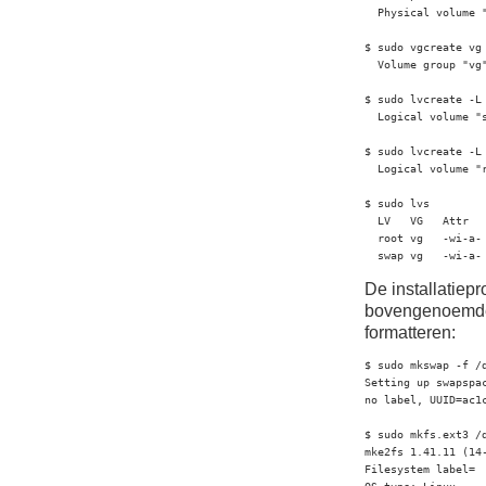
  Physical volume 
$ sudo vgcreate vg 
  Volume group "vg"
$ sudo lvcreate -L 
  Logical volume "s
$ sudo lvcreate -L 
  Logical volume "r
$ sudo lvs

  LV   VG   Attr  
  root vg   -wi-a- 
  swap vg   -wi-a-
De installatiep
bovengenoemde v
formatteren:
$ sudo mkswap -f /d
Setting up swapspac
no label, UUID=ac1c
$ sudo mkfs.ext3 /d
mke2fs 1.41.11 (14-
Filesystem label=
