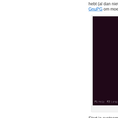
hebt (al dan ni
GnuPG
om moet