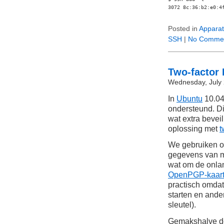
3072 8c:36:b2:e0:4
Posted in
Apparat
SSH
|
No Commen
Two-factor
Wednesday, July 
In
Ubuntu
10.04
ondersteund. Dit
wat extra bevei
oplossing met
t
We gebruiken 
gegevens van m
wat om de onl
OpenPGP-kaar
practisch omdat
starten en ander
sleutel).
Gemakshalve do