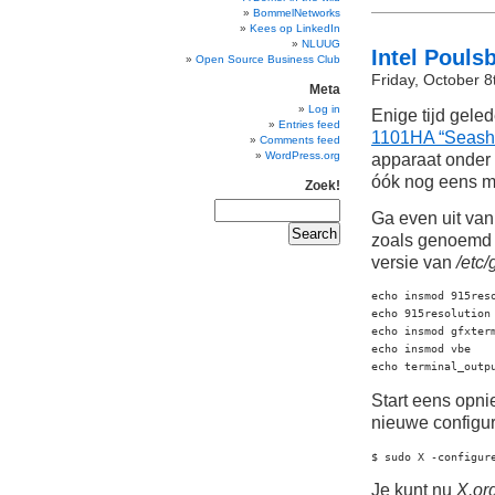
BommelNetworks
Kees op LinkedIn
NLUUG
Intel Pouls
Open Source Business Club
Friday, October 8
Meta
Log in
Enige tijd gele
Entries feed
1101HA “Seashe
Comments feed
WordPress.org
apparaat onder
óók nog eens 
Zoek!
Ga even uit va
zoals genoemd
versie van
/etc
echo insmod 915reso
echo 915resolution 
echo insmod gfxterm
echo insmod vbe

echo terminal_outp
Start eens opni
nieuwe configur
$ sudo X -configur
Je kunt nu
X.or