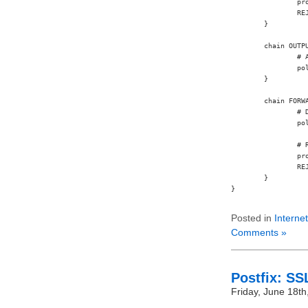
		proto tcp REJECT reject-with tcp-reset;

		REJECT;

	}

	chain OUTPUT {

		# Allow all packets per default.

		policy ACCEPT;

	}

	chain FORWARD {

		# Drop all packets per default.

		policy DROP;

		# Reject everything else.

		proto tcp REJECT reject-with tcp-reset;

		REJECT;

	}

}
Posted in
Internet
Comments »
Postfix: SS
Friday, June 18th