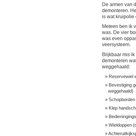
De armen van de
demonteren. Hel
is wat kruipolie
Meteen ben ik v
was. De vier b
was even oppas
veersysteem.
Blijkbaar mis ik
demonteren wat
weggehaald:
Reservewiel e
Bevestiging g
weggehaald)
Schopborden 
Klep handsch
Bedieningings
Wieldoppen (d
Achteruitkijks