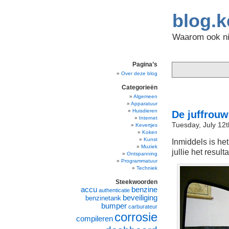
blog.k
Waarom ook nie
Pagina’s
Over deze blog
Categorieën
Algemeen
Apparatuur
Huisdieren
De juffrouw:
Internet
Tuesday, July 12t
Kevertjes
Koken
Kunst
Inmiddels is het 
Muziek
jullie het resu
Ontspanning
Programmatuur
Techniek
Steekwoorden
accu
benzine
authenticatie
beveiliging
benzinetank
bumper
carburateur
corrosie
compileren