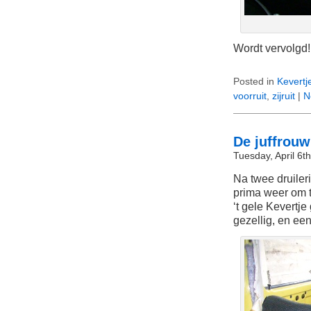
Wordt vervolgd!
Posted in
Kevertj
voorruit
,
zijruit
|
N
De juffrou
Tuesday, April 6t
Na twee druiler
prima weer om t
‘t gele Kevertj
gezellig, en een