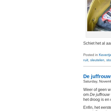
Schiet het al aa
Posted in
Kevertj
ruit
,
sleutelen
,
sto
De juffrou
Saturday, Novemb
Weer of geen we
om
De juffrouw
het droog is en 
Enfin, het eers