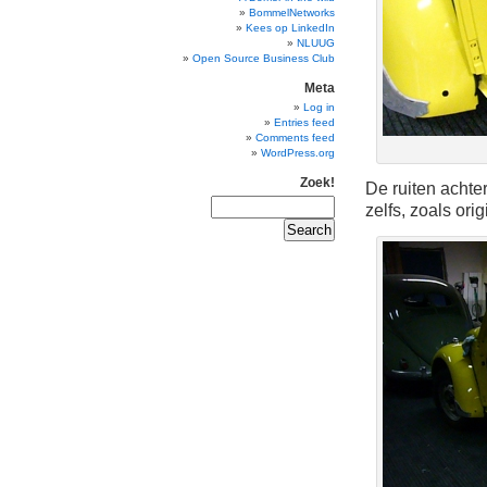
BommelNetworks
Kees op LinkedIn
NLUUG
Open Source Business Club
Meta
Log in
Entries feed
Comments feed
WordPress.org
Zoek!
De ruiten achter
zelfs, zoals ori