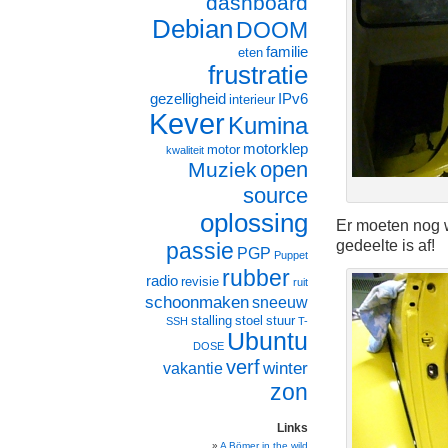
dashboard
Debian
DOOM
familie
eten
frustratie
gezelligheid
IPv6
interieur
Kever
Kumina
motorklep
motor
kwaliteit
open
Muziek
source
oplossing
Er moeten nog w
gedeelte is af!
passie
PGP
Puppet
rubber
radio
revisie
ruit
schoonmaken
sneeuw
stalling
stoel
stuur
SSH
T-
Ubuntu
DOSE
verf
winter
vakantie
zon
Links
A Bömer in the wild