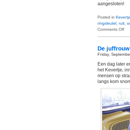
aangesloten!
Posted in
Kevertj
ringsleutel
,
ruit
,
s
Comments Off
on
De
juff
dem
De juffrouw
Friday, Septembe
Een dag later en
het Kevertje, i
mensen op straa
langs kom snorr