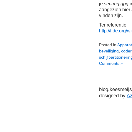
je
secring.gpg
i
aangezien hier 
vinden zijn.
Ter referentie:
http://lfde.or
Posted in
Apparat
beveiliging
,
coder
schijfpartitionerin
Comments »
blog.keesmeijs
designed by
A