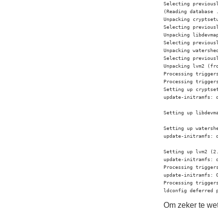
Selecting previousl
(Reading database 
Unpacking cryptset
Selecting previous
Unpacking libdevma
Selecting previousl
Unpacking watershe
Selecting previousl
Unpacking lvm2 (fr
Processing triggers
Processing triggers
Setting up cryptset
update-initramfs: d
Setting up libdevm
Setting up watershe
update-initramfs: d
Setting up lvm2 (2.
update-initramfs: d
Processing triggers
update-initramfs: 
Processing triggers
ldconfig deferred 
Om zeker te wet