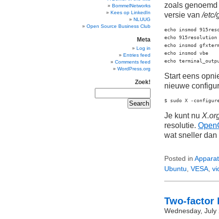
zoals genoemd
BommelNetworks
Kees op LinkedIn
versie van
/etc
NLUUG
Open Source Business Club
echo insmod 915reso
echo 915resolution 
Meta
echo insmod gfxterm
Log in
echo insmod vbe

Entries feed
echo terminal_outp
Comments feed
WordPress.org
Start eens opni
Zoek!
nieuwe configur
$ sudo X -configur
Je kunt nu
X.or
resolutie.
Open
wat sneller dan
Posted in
Apparat
Ubuntu
,
VESA
,
vi
Two-factor
Wednesday, July 