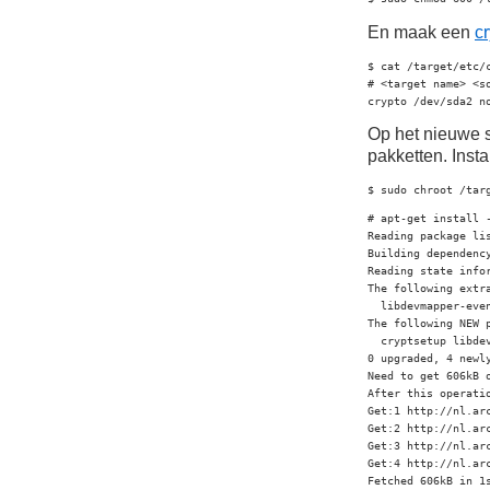
En maak een
cr
$ cat /target/etc/c
# <target name> <s
crypto /dev/sda2 n
Op het nieuwe 
pakketten. Insta
$ sudo chroot /tar
# apt-get install -
Reading package lis
Building dependency
Reading state infor
The following extra
  libdevmapper-even
The following NEW p
  cryptsetup libdev
0 upgraded, 4 newl
Need to get 606kB o
After this operati
Get:1 http://nl.ar
Get:2 http://nl.ar
Get:3 http://nl.ar
Get:4 http://nl.ar
Fetched 606kB in 1s