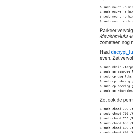
$ sudo mount -o bin
$ sudo mount -o bin
$ sudo mount -o bin
$ sudo mount -o bi
Parkeer vervol
/dev/shm/luks-ke
zometeen nog n
Haal
decrypt_lu
even. Zet vervo
$ sudo mkdir /targe
$ sudo cp decrypt_l
$ sudo cp gpg_luks 
$ sudo cp pubring.g
$ sudo cp secring.g
$ sudo cp /dev/shm
Zet ook de perm
$ sudo chmod 700 /t
$ sudo chmod 700 /t
$ sudo chmod 755 /
$ sudo chmod 600 /t
$ sudo chmod 600 /t
$ sudo chmod 600 /