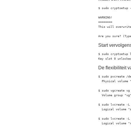
$ sudo cryptsetup 
WARNING!

========

This will overwrite
Are you sure? (Typ
Start vervolge
$ sudo cryptsetup 
Key slot 0 unlocke
De flexibiliteit
$ sudo pvcreate /de
  Physical volume 
$ sudo vgcreate vg 
  Volume group "vg"
$ sudo lvcreate -L 
  Logical volume "s
$ sudo lvcreate -L 
  Logical volume "r