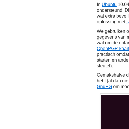
In
Ubuntu
10.04
ondersteund. Dit
wat extra bevei
oplossing met
t
We gebruiken 
gegevens van m
wat om de onl
OpenPGP-kaar
practisch omdat
starten en ander
sleutel).
Gemakshalve do
hebt (al dan ni
GnuPG
om moet