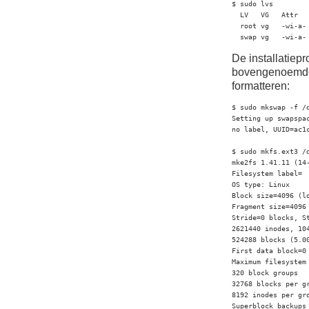
$ sudo lvs

  LV   VG   Attr  
  root vg   -wi-a- 
  swap vg   -wi-a-
De installatiep
bovengenoemde v
formatteren:
$ sudo mkswap -f /d
Setting up swapspac
no label, UUID=ac1c
$ sudo mkfs.ext3 /d
mke2fs 1.41.11 (14-
Filesystem label=

OS type: Linux

Block size=4096 (lo
Fragment size=4096 
Stride=0 blocks, St
2621440 inodes, 104
524288 blocks (5.00
First data block=0

Maximum filesystem 
320 block groups

32768 blocks per gr
8192 inodes per gro
Superblock backups 