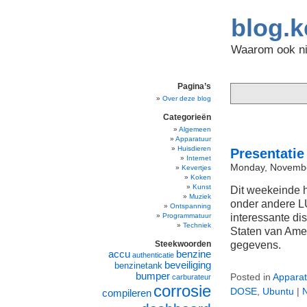
blog.k
Waarom ook nie
Pagina’s
Over deze blog
Categorieën
Algemeen
Apparatuur
Huisdieren
Presentati
Internet
Monday, Novembe
Kevertjes
Koken
Kunst
Dit weekeinde 
Muziek
onder andere L
Ontspanning
interessante di
Programmatuur
Techniek
Staten van Ame
gegevens.
Steekwoorden
accu
benzine
authenticatie
beveiliging
benzinetank
bumper
Posted in
Apparat
carburateur
corrosie
DOSE
,
Ubuntu
|
compileren