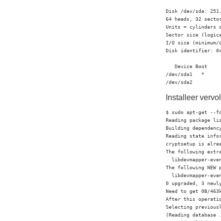
Disk /dev/sda: 251.
64 heads, 32 sector
Units = cylinders o
Sector size (logica
I/O size (minimum/o
Disk identifier: 0x
   Device Boot    
/dev/sda1   *     
/dev/sda2         
Installeer ver
$ sudo apt-get --fo
Reading package lis
Building dependency
Reading state infor
cryptsetup is alrea
The following extra
  libdevmapper-even
The following NEW p
  libdevmapper-even
0 upgraded, 3 newl
Need to get 0B/463k
After this operati
Selecting previous
(Reading database 