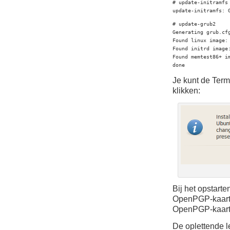
# update-initramfs 
update-initramfs: 
# update-grub2

Generating grub.cfg
Found linux image: 
Found initrd image:
Found memtest86+ im
done
Je kunt de Termi
klikken:
Bij het opstart
OpenPGP-kaart 
OpenPGP-kaart z
De oplettende le