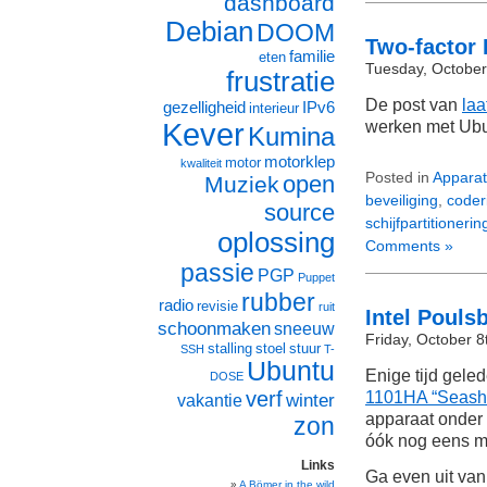
dashboard
Debian
DOOM
Two-factor
familie
eten
Tuesday, October
frustratie
De post van
laa
gezelligheid
IPv6
interieur
Kever
werken met Ubu
Kumina
motorklep
motor
kwaliteit
Posted in
Apparat
open
Muziek
beveiliging
,
coder
source
schijfpartitionerin
oplossing
Comments »
passie
PGP
Puppet
rubber
radio
revisie
ruit
Intel Pouls
schoonmaken
sneeuw
Friday, October 8
stalling
stoel
stuur
SSH
T-
Ubuntu
Enige tijd gele
DOSE
verf
1101HA “Seashe
winter
vakantie
apparaat onder
zon
óók nog eens 
Links
Ga even uit va
A Bömer in the wild