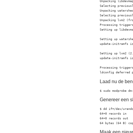
Unpacking libdevma
Selecting previousl
Unpacking watershed
Selecting previousl
Unpacking lvm2 (fr
Processing triggers
Setting up libdevm
Setting up watershe
update-initramfs i
Setting up lvm2 (2.
update-initramfs i
Processing triggers
ldconfig deferred 
Laad nu de ben
$ sudo modprobe dm
Genereer een sl
$ dd if=/dev/urand
64+0 records in

64+0 records out

64 bytes (64 B) co
Maak een nieu