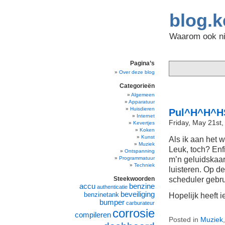
blog.k
Waarom ook nie
Pagina’s
Over deze blog
Categorieën
Algemeen
Apparatuur
Huisdieren
Pul^H^H^HS
Internet
Friday, May 21st
Kevertjes
Koken
Kunst
Als ik aan het w
Muziek
Leuk, toch? Enfi
Ontspanning
m’n geluidskaar
Programmatuur
Techniek
luisteren. Op d
scheduler gebru
Steekwoorden
accu
benzine
authenticatie
beveiliging
benzinetank
Hopelijk heeft i
bumper
carburateur
corrosie
compileren
Posted in
Muziek