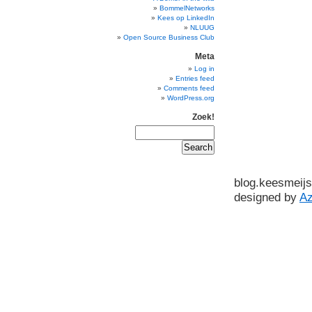
BommelNetworks
Kees op LinkedIn
NLUUG
Open Source Business Club
Meta
Log in
Entries feed
Comments feed
WordPress.org
Zoek!
blog.keesmeijs
designed by
A