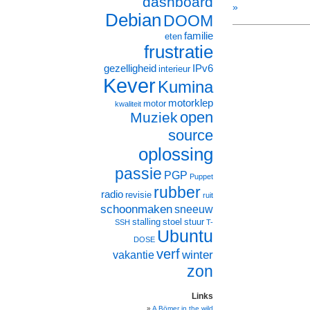
dashboard
»
Debian
DOOM
familie
eten
frustratie
gezelligheid
IPv6
interieur
Kever
Kumina
motorklep
motor
kwaliteit
open
Muziek
source
oplossing
passie
PGP
Puppet
rubber
radio
revisie
ruit
schoonmaken
sneeuw
stalling
stoel
stuur
SSH
T-
Ubuntu
DOSE
verf
winter
vakantie
zon
Links
A Bömer in the wild