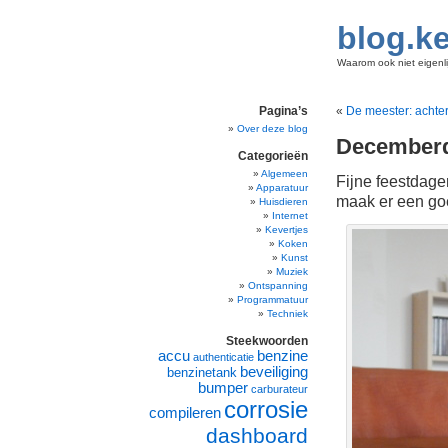
blog.ke
Waarom ook niet eigenli
Pagina’s
«
De meester: achter
Over deze blog
December
Categorieën
Algemeen
Fijne feestdag
Apparatuur
maak er een go
Huisdieren
Internet
Kevertjes
Koken
Kunst
Muziek
Ontspanning
Programmatuur
Techniek
Steekwoorden
accu
benzine
authenticatie
beveiliging
benzinetank
bumper
carburateur
corrosie
compileren
dashboard