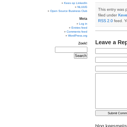
Kees op LinkedIn
NLUUG
This entry was 
Open Source Business Club
filed under
Keve
Meta
RSS 2.0
feed. 
Log in
Entries feed
Comments feed
WordPress.org
Leave a Re
Zoek!
blog.keesmeijs