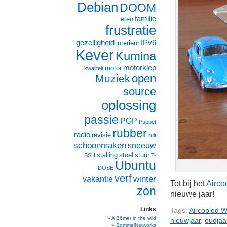
Debian
DOOM
familie
eten
frustratie
gezelligheid
IPv6
interieur
Kever
Kumina
motorklep
motor
kwaliteit
open
Muziek
source
oplossing
passie
PGP
Puppet
rubber
radio
revisie
ruit
schoonmaken
sneeuw
stalling
stoel
stuur
SSH
T-
Ubuntu
DOSE
verf
winter
vakantie
Tot bij het
Airco
zon
nieuwe jaar!
Links
Tags:
Aircooled W
A Bömer in the wild
nieuwjaar
,
oudjaa
BommelNetworks