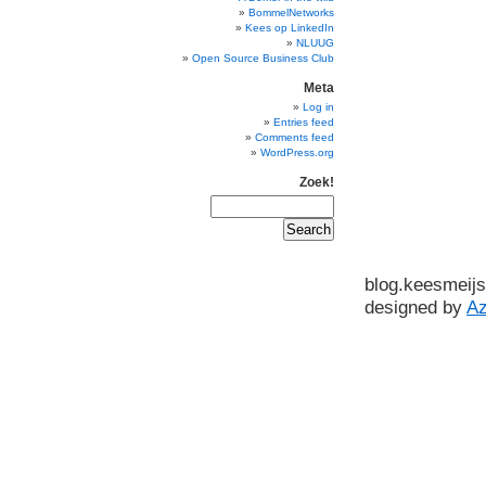
BommelNetworks
Kees op LinkedIn
NLUUG
Open Source Business Club
Meta
Log in
Entries feed
Comments feed
WordPress.org
Zoek!
blog.keesmeijs
designed by
A