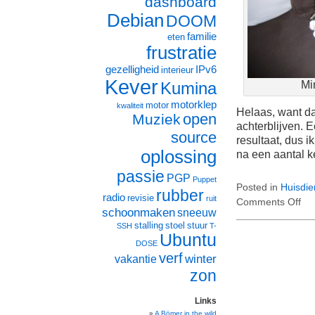
dashboard
Debian
DOOM
familie
eten
frustratie
gezelligheid
IPv6
interieur
Kever
Kumina
Mi
motorklep
motor
kwaliteit
Helaas, want da
open
Muziek
achterblijven. 
source
resultaat, dus i
oplossing
na een aantal k
passie
PGP
Puppet
Posted in
Huisdie
rubber
radio
revisie
ruit
Comments Off
on
schoonmaken
sneeuw
Kat
stalling
stoel
stuur
SSH
T-
Ubuntu
DOSE
verf
winter
vakantie
zon
Links
A Bömer in the wild