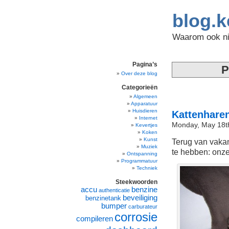
blog.k
Waarom ook nie
Pagina’s
P
Over deze blog
Categorieën
Algemeen
Apparatuur
Huisdieren
Kattenhare
Internet
Monday, May 18t
Kevertjes
Koken
Kunst
Terug van vakan
Muziek
te hebben: onz
Ontspanning
Programmatuur
Techniek
Steekwoorden
accu
benzine
authenticatie
beveiliging
benzinetank
bumper
carburateur
corrosie
compileren