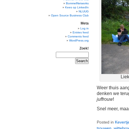
BommelNetworks
Kees op LinkedIn
NLUUG
Open Source Business Club
Meta
Log in
Entries feed
Comments feed
WordPress.org
Zoek!
Lie
Weer thuis aan
denken we teru
juffrouw
!
Snel meer, maar
Posted in
Kevertj
trouwen
,
wittebr