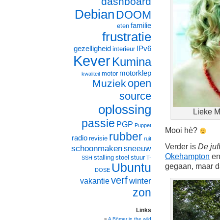
dashboard
Debian
DOOM
familie
eten
frustratie
gezelligheid
IPv6
interieur
Kever
Kumina
motorklep
motor
kwaliteit
open
Muziek
source
oplossing
Lieke M
passie
PGP
Puppet
Mooi hè?
rubber
radio
revisie
ruit
Verder is
De juf
schoonmaken
sneeuw
Okehampton
en
stalling
stoel
stuur
SSH
T-
Ubuntu
gegaan, maar da
DOSE
verf
winter
vakantie
zon
Links
A Bömer in the wild