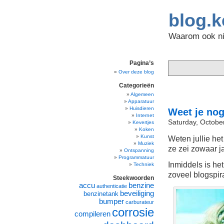
blog.k
Waarom ook nie
Pagina’s
Over deze blog
Categorieën
Algemeen
Apparatuur
Huisdieren
Weet je no
Internet
Saturday, Octobe
Kevertjes
Koken
Kunst
Weten jullie he
Muziek
ze zei zowaar ja
Ontspanning
Programmatuur
Inmiddels is he
Techniek
zoveel blogspira
Steekwoorden
accu
benzine
authenticatie
beveiliging
benzinetank
bumper
carburateur
corrosie
compileren