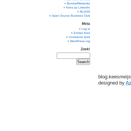
BommelNetworks
Kees op LinkedIn
NLUUG
Open Source Business Club
Meta
Log in
Entries feed
Comments feed
WordPress.org
Zoek!
blog.keesmeijs
designed by
A