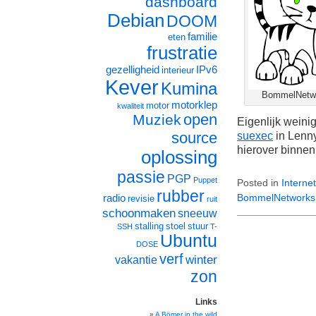
dashboard
Debian
DOOM
familie
eten
frustratie
gezelligheid
IPv6
interieur
Kever
Kumina
BommelNetwo
motorklep
motor
kwaliteit
open
Muziek
Eigenlijk wein
source
suexec
in Lenny
hierover binnen
oplossing
passie
PGP
Puppet
Posted in
Internet
rubber
BommelNetworks
radio
revisie
ruit
schoonmaken
sneeuw
stalling
stoel
stuur
SSH
T-
Ubuntu
DOSE
verf
winter
vakantie
zon
Links
A Bömer in the wild