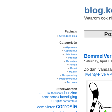
blog.k
Waarom ook nie
Pagina’s
Po
Over deze blog
Categorieën
Algemeen
Apparatuur
Huisdieren
BommelVer
Internet
Saturday, April 1
Kevertjes
Koken
Kunst
Zo dan, vandaa
Muziek
Twenty-Five V
Ontspanning
Programmatuur
Techniek
Steekwoorden
accu
benzine
authenticatie
beveiliging
benzinetank
bumper
carburateur
corrosie
compileren