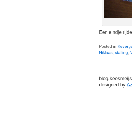
Een eindje rijd
Posted in
Kevertj
Niklaas
,
stalling
,
blog.keesmeijs
designed by
A