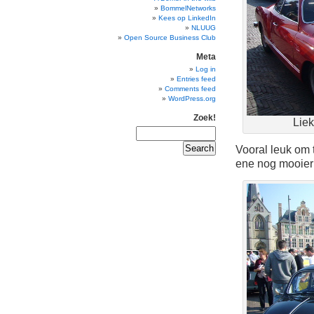
BommelNetworks
Kees op LinkedIn
NLUUG
Open Source Business Club
Meta
Log in
Entries feed
Comments feed
WordPress.org
Zoek!
Lie
Vooral leuk om 
ene nog mooier