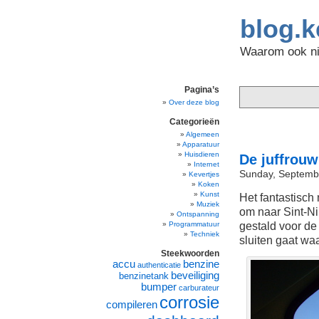
blog.k
Waarom ook nie
Pagina’s
Over deze blog
Categorieën
Algemeen
Apparatuur
Huisdieren
De juffrouw
Internet
Sunday, Septemb
Kevertjes
Koken
Kunst
Het fantastisc
Muziek
om naar Sint-Nik
Ontspanning
gestald voor de
Programmatuur
Techniek
sluiten gaat wa
Steekwoorden
accu
benzine
authenticatie
beveiliging
benzinetank
bumper
carburateur
corrosie
compileren