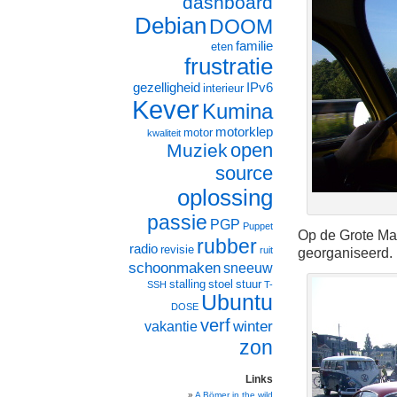
dashboard
Debian
DOOM
familie
eten
frustratie
gezelligheid
IPv6
interieur
Kever
Kumina
motorklep
motor
kwaliteit
open
Muziek
source
oplossing
passie
PGP
Puppet
Op de Grote Ma
rubber
radio
revisie
ruit
georganiseerd. 
schoonmaken
sneeuw
stalling
stoel
stuur
SSH
T-
Ubuntu
DOSE
verf
winter
vakantie
zon
Links
A Bömer in the wild