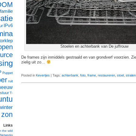
OOM
familie
ratie
IPv6
ur
mina
orklep
open
Stoelen en achterbank van De juffrouw
urce
De frames zijn inmiddels gestraald en van grondverf voorzien. Zie
sing
zielig uit zo…
P
Puppet
Posted in
Kevertjes
| Tags:
achterbank
,
foto
,
frame
,
restaureren
,
stoel
,
stralen
ber
ruit
neeuw
stuur
T-
untu
winter
zon
Links
n the wild
Networks