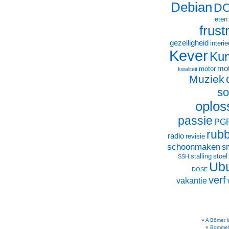
Debian
D
eten
frust
gezelligheid
interie
Kever
Ku
mot
motor
kwaliteit
Muziek
so
oplos
passie
PG
rub
radio
revisie
schoonmaken
s
stalling
stoel
SSH
Ub
DOSE
verf
vakantie
A Bömer i
Bommel