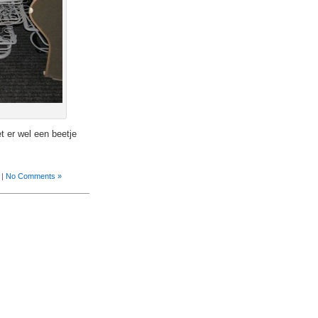
t er wel een beetje
|
No Comments »