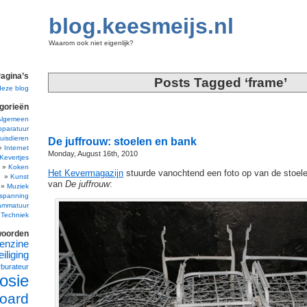
blog.keesmeijs.nl
Waarom ook niet eigenlijk?
agina’s
Posts Tagged ‘frame’
deze blog
gorieën
Algemeen
pparatuur
uisdieren
De juffrouw: stoelen en bank
Internet
Monday, August 16th, 2010
Kevertjes
Koken
Het Kevermagazijn
stuurde vanochtend een foto op van de stoel
Kunst
van
De juffrouw
:
Muziek
spanning
ammatuur
Techniek
woorden
enzine
iliging
rburateur
osie
oard