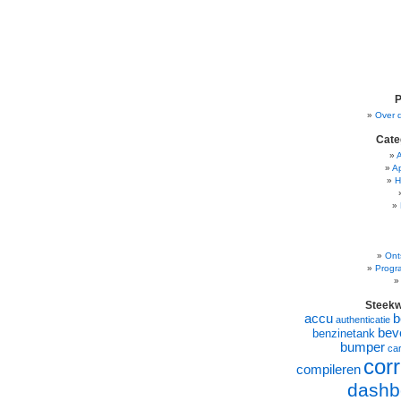
P
Over 
Cate
A
H
Ont
Progr
Steek
accu
b
authenticatie
beve
benzinetank
bumper
ca
corr
compileren
dashb