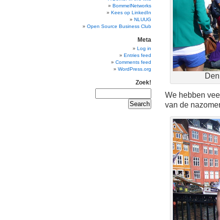
BommelNetworks
Kees op LinkedIn
NLUUG
Open Source Business Club
Meta
Log in
Entries feed
Comments feed
WordPress.org
Den 
Zoek!
We hebben veel
van de nazomer