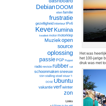
dashboard
Debian
DOOM
familie
eten
frustratie
gezelligheid
IPv6
interieur
Kever
Kumina
motorklep
motor
kwaliteit
open
Muziek
source
oplossing
Het was heerlijk
het 100-jarige 
passie
PGP
Puppet
druk was met to
rubber
radio
revisie
ruit
schoonmaken
sneeuw
stalling
stoel
stuur
SSH
T-
Ubuntu
DOSE
verf
winter
vakantie
zon
Links
A Bömer in the wild