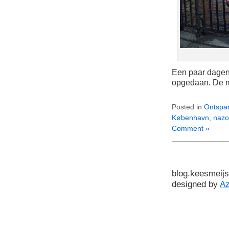
Een paar dagen
opgedaan. De m
Posted in
Ontspa
København
,
naz
Comment »
blog.keesmeijs
designed by
A