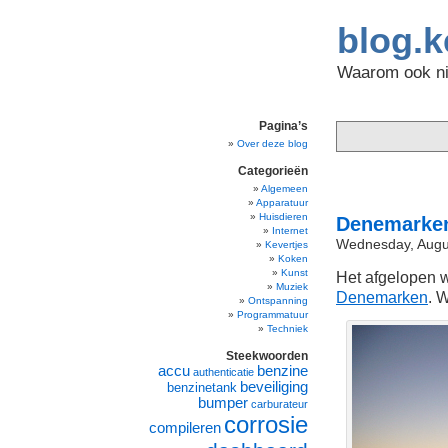
blog.k
Waarom ook nie
Pagina’s
Over deze blog
Categorieën
Algemeen
Apparatuur
Huisdieren
Denemarke
Internet
Wednesday, Augu
Kevertjes
Koken
Kunst
Het afgelopen
Muziek
Denemarken
. 
Ontspanning
Programmatuur
Techniek
Steekwoorden
accu
benzine
authenticatie
beveiliging
benzinetank
bumper
carburateur
corrosie
compileren