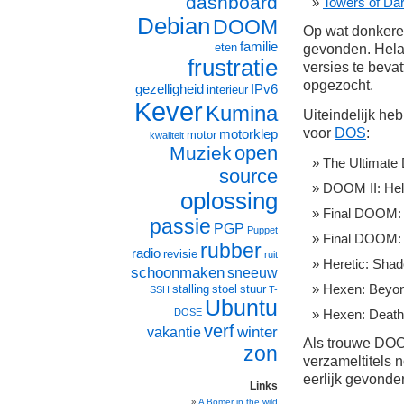
dashboard
Towers of Da
Debian
DOOM
Op wat donkere 
familie
eten
gevonden. Helaa
frustratie
versies te bevat
opgezocht.
gezelligheid
IPv6
interieur
Kever
Kumina
Uiteindelijk he
voor
DOS
:
motorklep
motor
kwaliteit
open
Muziek
The Ultimat
source
DOOM II: Hell
oplossing
Final DOOM: 
passie
PGP
Puppet
Final DOOM: 
rubber
radio
revisie
ruit
Heretic: Shad
schoonmaken
sneeuw
Hexen: Beyon
stalling
stoel
stuur
SSH
T-
Ubuntu
Hexen: Death
DOSE
verf
winter
vakantie
Als trouwe DOOM
zon
verzameltitels n
eerlijk gevon
Links
A Bömer in the wild