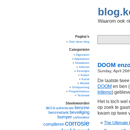
blog.k
Waarom ook nie
Pagina’s
Over deze blog
Categorieën
Algemeen
Apparatuur
Huisdieren
DOOM enz
Internet
Sunday, April 26t
Kevertjes
Koken
Kunst
De laatste twee
Muziek
DOOM
en ben (
Ontspanning
Inferno
) geblev
Programmatuur
Techniek
Het is toch wel 
Steekwoorden
op zoek te gaan
accu
benzine
authenticatie
beveiliging
benzinetank
kwam op twee ve
bumper
carburateur
corrosie
The Ultimate 
compileren