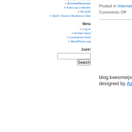
BommelNetworks
Posted in
Internet
Kees op LinkedIn
Comments Off
on
NLUUG
Open Source Business Club
DO
enz
Meta
Log in
Entries feed
Comments feed
WordPress.org
Zoek!
blog.keesmeijs
designed by
A