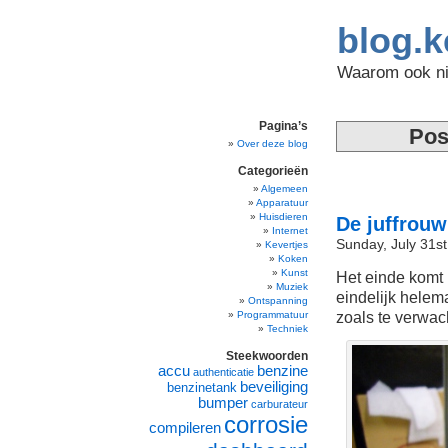
blog.k
Waarom ook nie
Pagina’s
Pos
Over deze blog
Categorieën
Algemeen
Apparatuur
Huisdieren
De juffrouw
Internet
Sunday, July 31st
Kevertjes
Koken
Kunst
Het einde komt 
Muziek
eindelijk helema
Ontspanning
zoals te verwac
Programmatuur
Techniek
Steekwoorden
accu
benzine
authenticatie
beveiliging
benzinetank
bumper
carburateur
corrosie
compileren