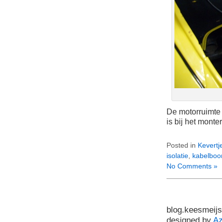
De motorruimte 
is bij het mont
Posted in
Kevertj
isolatie
,
kabelbo
No Comments »
blog.keesmeijs
designed by
A