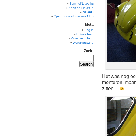
BommelNetworks
Kees op LinkedIn
NLUUG
Open Source Business Club
Meta
Log in
Entries feed
Comments feed
WordPress.org
Zoek!
Het was nog een
monteren, maar h
zitten…