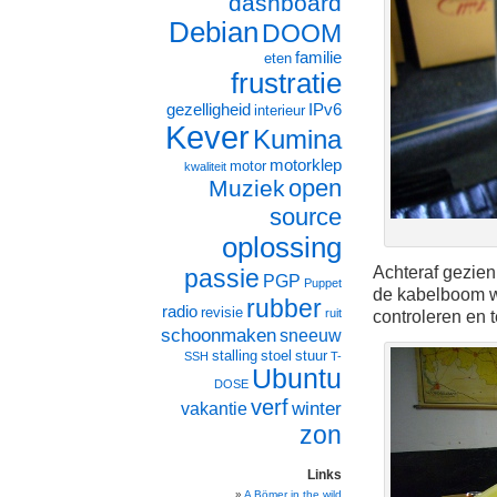
dashboard
Debian
DOOM
familie
eten
frustratie
gezelligheid
IPv6
interieur
Kever
Kumina
motorklep
motor
kwaliteit
open
Muziek
source
oplossing
Achteraf gezien
passie
PGP
Puppet
de kabelboom wa
rubber
radio
revisie
ruit
controleren en t
schoonmaken
sneeuw
stalling
stoel
stuur
SSH
T-
Ubuntu
DOSE
verf
winter
vakantie
zon
Links
A Bömer in the wild