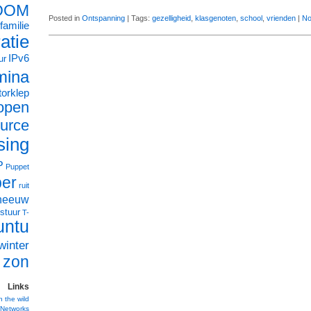
OOM
Posted in
Ontspanning
| Tags:
gezelligheid
,
klasgenoten
,
school
,
vrienden
|
No
familie
ratie
IPv6
ur
mina
orklep
open
urce
sing
P
Puppet
ber
ruit
neeuw
stuur
T-
untu
winter
zon
Links
n the wild
Networks