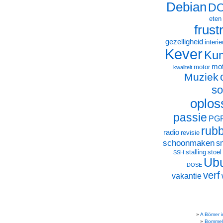
Debian
D
eten
frust
gezelligheid
interie
Kever
Ku
mot
motor
kwaliteit
Muziek
so
oplos
passie
PG
rub
radio
revisie
schoonmaken
s
stalling
stoel
SSH
Ub
DOSE
verf
vakantie
A Bömer i
Bommel