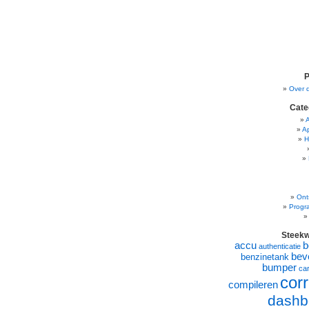
P
Over 
Cate
A
H
Ont
Progr
Steek
accu
b
authenticatie
beve
benzinetank
bumper
ca
corr
compileren
dashb