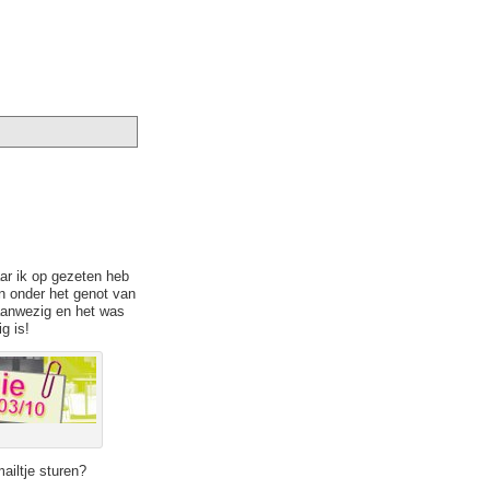
r ik op gezeten heb
n onder het genot van
 aanwezig en het was
g is!
mailtje sturen?