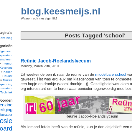
blog.keesmeijs.nl
Waarom ook niet eigenlijk?
agina’s
Posts Tagged ‘school’
deze blog
gorieën
Algemeen
pparatuur
uisdieren
Reünie Jacob-Roelandslyceum
Internet
Monday, March 29th, 2010
Kevertjes
Koken
Dit weekeinde ben ik naar de reünie van de
middelbare school
waa
Kunst
geweest. Het was erg leuk om klasgenoten van toen te ontmoete
Muziek
een hapje en drankje (vooral drankje ;-)). Gezelligheid was alom
spanning
erg interessant om te horen waar eenieder tegenwoordig mee bezi
ammatuur
Techniek
woorden
enzine
iliging
rburateur
Reünie Jacob-Roelandslyceum
osie
Als iemand foto’s heeft van de reünie, kun je dan alsjeblieft een 
oard