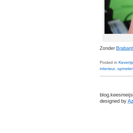
Zonder
Brabant
Posted in
Kevertj
interieur
,
opmete
blog.keesmeijs
designed by
A