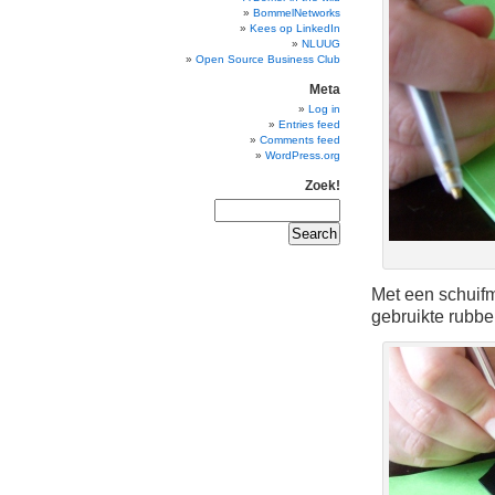
BommelNetworks
Kees op LinkedIn
NLUUG
Open Source Business Club
Meta
Log in
Entries feed
Comments feed
WordPress.org
Zoek!
Met een schuifm
gebruikte rubb