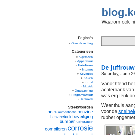
blog.k
Waarom ook nie
Pagina’s
Over deze blog
Categorieën
Algemeen
Apparatuur
Huisdieren
De juffrouw
Internet
Saturday, June 2
Kevertjes
Koken
Kunst
Vanochtend he
Muziek
achterbank va
Ontspanning
was erg leuk om
Programmatuur
Techniek
Weer thuis aan
Steekwoorden
voor de
snelhei
accu
benzine
authenticatie
beveiliging
benzinetank
rubber opgemet
bumper
carburateur
corrosie
compileren