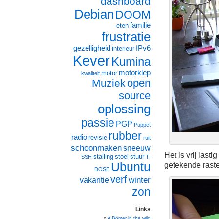
dashboard
Debian
DOOM
familie
eten
frustratie
gezelligheid
IPv6
interieur
Kever
Kumina
motorklep
motor
kwaliteit
open
Muziek
source
oplossing
passie
PGP
Puppet
rubber
radio
revisie
ruit
schoonmaken
sneeuw
Het is vrij last
stalling
stoel
stuur
SSH
T-
Ubuntu
getekende ras
DOSE
verf
winter
vakantie
zon
Links
A Bömer in the wild