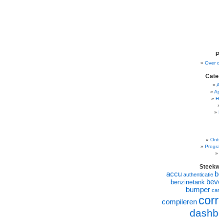
P
Over 
Cate
A
H
Ont
Progr
Steek
accu
b
authenticatie
beve
benzinetank
bumper
ca
corr
compileren
dashb