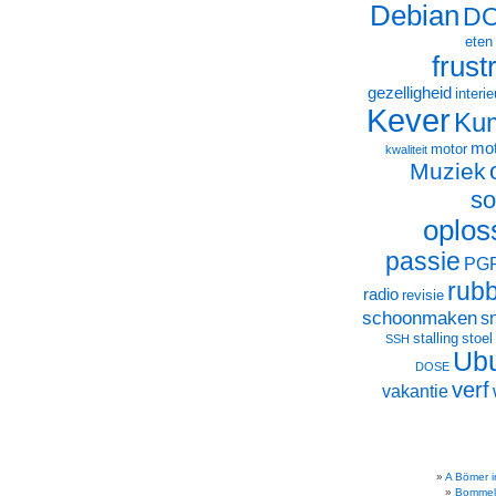
Debian
D
eten
frust
gezelligheid
interie
Kever
Ku
mot
motor
kwaliteit
Muziek
so
oplos
passie
PG
rub
radio
revisie
schoonmaken
s
stalling
stoel
SSH
Ub
DOSE
verf
vakantie
A Bömer i
Bommel