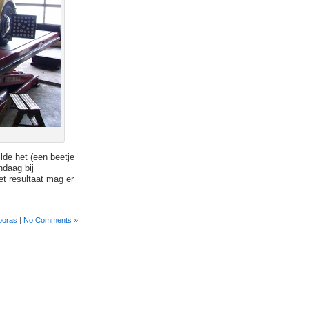
lde het (een beetje
daag bij
t resultaat mag er
ooras
|
No Comments »