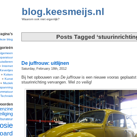
blog.keesmeijs.nl
Waarom ook niet eigenlijk?
agina’s
Posts Tagged ‘stuurinrichtin
deze blog
gorieën
Algemeen
pparatuur
uisdieren
De juffrouw: uitlijnen
Internet
Saturday, February 18th, 2012
Kevertjes
Koken
Bij het opbouwen van
De juffrouw
is een nieuwe vooras geplaatst
Kunst
stuurinrichting vervangen. Wel zo veilig!
Muziek
spanning
ammatuur
Techniek
woorden
enzine
iliging
rburateur
osie
oard