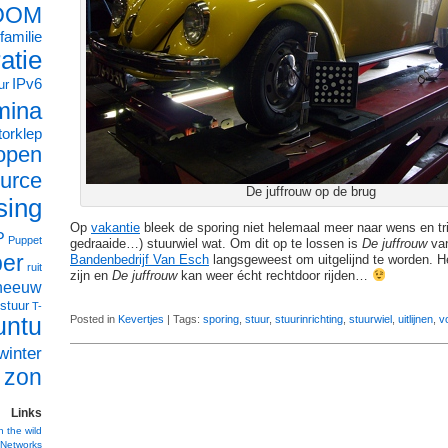
OOM
familie
ratie
IPv6
ur
mina
orklep
open
urce
De juffrouw op de brug
sing
Op
vakantie
bleek de sporing niet helemaal meer naar wens en tri
P
Puppet
gedraaide…) stuurwiel wat. Om dit op te lossen is
De juffrouw
van
ber
Bandenbedrijf Van Esch
langsgeweest om uitgelijnd te worden. He
ruit
zijn en
De juffrouw
kan weer écht rechtdoor rijden…
neeuw
stuur
T-
untu
Posted in
Kevertjes
| Tags:
sporing
,
stuur
,
stuurinrichting
,
stuurwiel
,
uitlijnen
,
v
winter
zon
Links
n the wild
Networks