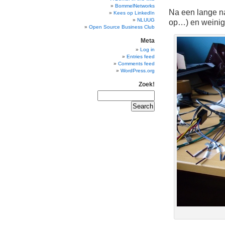
BommelNetworks
Na een lange n
Kees op LinkedIn
NLUUG
op…) en weinig 
Open Source Business Club
Meta
Log in
Entries feed
Comments feed
WordPress.org
Zoek!