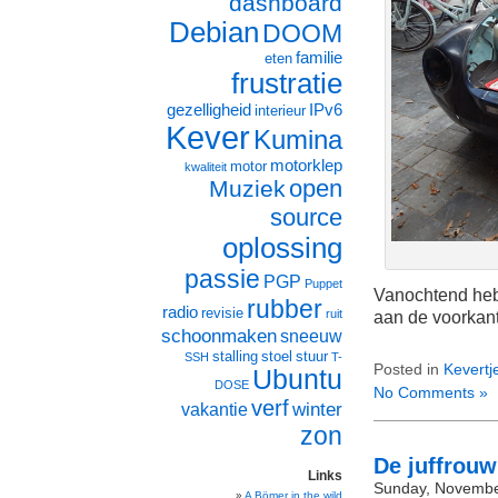
dashboard
Debian
DOOM
familie
eten
frustratie
gezelligheid
IPv6
interieur
Kever
Kumina
motorklep
motor
kwaliteit
open
Muziek
source
oplossing
passie
PGP
Puppet
Vanochtend heb
rubber
radio
revisie
ruit
aan de voorkant
schoonmaken
sneeuw
stalling
stoel
stuur
SSH
T-
Posted in
Kevertj
Ubuntu
DOSE
No Comments »
verf
winter
vakantie
zon
De juffrouw
Links
Sunday, Novembe
A Bömer in the wild