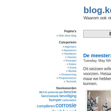
blog.k
Waarom ook nie
Pagina’s
Over deze blog
Categorieën
Algemeen
Apparatuur
Huisdieren
De meester
Internet
Tuesday, May 5th
Kevertjes
Koken
Kunst
Dit seizoen wil
Muziek
voorzien. Helaa
Ontspanning
maar we hebben
Programmatuur
Techniek
kunnen.
Steekwoorden
accu
benzine
authenticatie
beveiliging
benzinetank
bumper
carburateur
corrosie
compileren