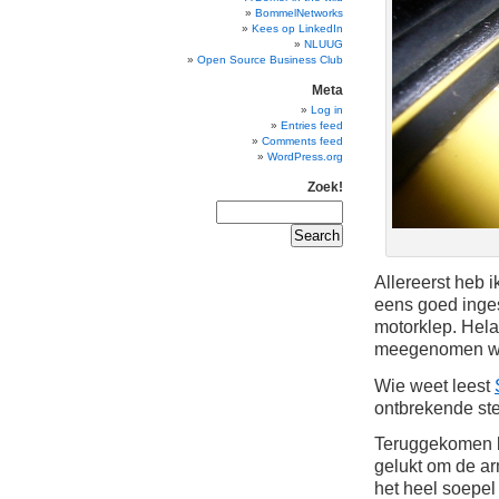
BommelNetworks
Kees op LinkedIn
NLUUG
Open Source Business Club
Meta
Log in
Entries feed
Comments feed
WordPress.org
Zoek!
Allereerst heb 
eens goed inge
motorklep. Hela
meegenomen war
Wie weet leest
ontbrekende ste
Teruggekomen bi
gelukt om de ar
het heel soepel