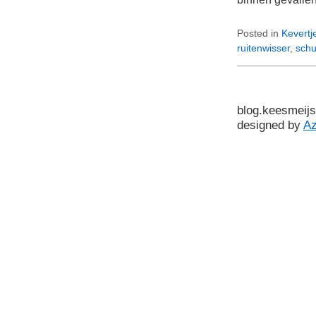
Posted in
Kevertj
ruitenwisser
,
schu
blog.keesmeijs
designed by
A