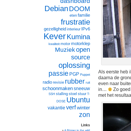
dashboard
Debian
DOOM
familie
eten
frustratie
gezelligheid
IPv6
interieur
Kever
Kumina
motorklep
motor
kwaliteit
open
Muziek
source
oplossing
Als eerste heb 
passie
PGP
Puppet
daarna de grond
rubber
radio
revisie
ruit
even naar buiten
schoonmaken
sneeuw
in…
Zo goed 
stalling
stoel
stuur
SSH
T-
met het resultaa
Ubuntu
DOSE
verf
winter
vakantie
zon
Links
A Bömer in the wild