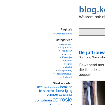
blog.k
Waarom ook nie
Pagina’s
Over deze blog
Categorieën
Algemeen
Apparatuur
Huisdieren
De juffrou
Internet
Sunday, Novembe
Kevertjes
Koken
Kunst
Gewapend met
Muziek
die ik in de sc
Ontspanning
gegaan.
Programmatuur
Techniek
Steekwoorden
accu
benzine
authenticatie
beveiliging
benzinetank
bumper
carburateur
corrosie
compileren