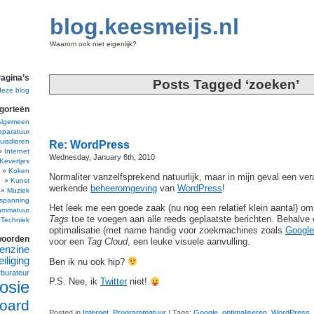
blog.keesmeijs.nl
Waarom ook niet eigenlijk?
agina’s
Posts Tagged ‘zoeken’
deze blog
gorieën
Algemeen
pparatuur
uisdieren
Re: WordPress
Internet
Wednesday, January 6th, 2010
Kevertjes
Koken
Normaliter vanzelfsprekend natuurlijk, maar in mijn geval een v
Kunst
werkende
beheeromgeving
van
WordPress
!
Muziek
spanning
Het leek me een goede zaak (nu nog een relatief klein aantal) 
ammatuur
Tags
toe te voegen aan alle reeds geplaatste berichten. Behalve 
Techniek
optimalisatie (met name handig voor zoekmachines zoals
Google
woorden
voor een
Tag Cloud
, een leuke visuele aanvulling.
enzine
iliging
Ben ik nu ook hip?
rburateur
P.S. Nee, ik
Twitter
niet!
osie
oard
Posted in
Internet
,
Programmatuur
| Tags:
Google
,
optimaliseren
,
WordPress
,