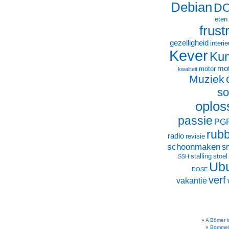
Debian
D
eten
frust
gezelligheid
interie
Kever
Ku
mot
motor
kwaliteit
Muziek
so
oplos
passie
PG
rub
radio
revisie
schoonmaken
s
stalling
stoel
SSH
Ub
DOSE
verf
vakantie
A Bömer i
Bommel