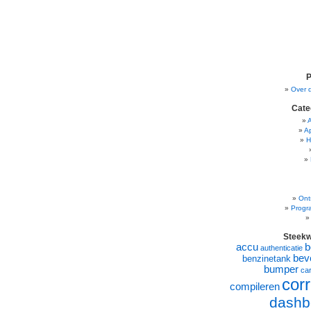
P
Over 
Cate
A
H
Ont
Progr
Steek
accu
b
authenticatie
beve
benzinetank
bumper
ca
corr
compileren
dashb