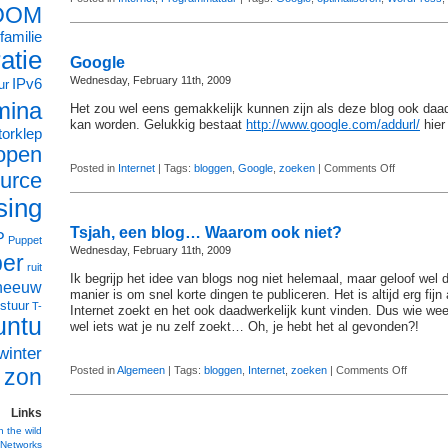
OOM
familie
ratie
Google
Wednesday, February 11th, 2009
IPv6
ur
mina
Het zou wel eens gemakkelijk kunnen zijn als deze blog ook daa
kan worden. Gelukkig bestaat
http://www.google.com/addurl/
hier
orklep
open
on
Posted in
Internet
| Tags:
bloggen
,
Google
,
zoeken
|
Comments Off
urce
Google
sing
Tsjah, een blog… Waarom ook niet?
P
Puppet
Wednesday, February 11th, 2009
ber
ruit
Ik begrijp het idee van blogs nog niet helemaal, maar geloof wel d
neeuw
manier is om snel korte dingen te publiceren. Het is altijd erg fijn 
stuur
T-
Internet zoekt en het ook daadwerkelijk kunt vinden. Dus wie wee
untu
wel iets wat je nu zelf zoekt… Oh, je hebt het al gevonden?!
winter
on
zon
Posted in
Algemeen
| Tags:
bloggen
,
Internet
,
zoeken
|
Comments Off
Tsjah,
een
Links
blog…
n the wild
Networks
Waarom