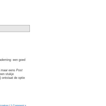
erademing: een goed
om maar eens
Post
een stukje
) ontstaat de optie
zoeken
|
1 Comment »