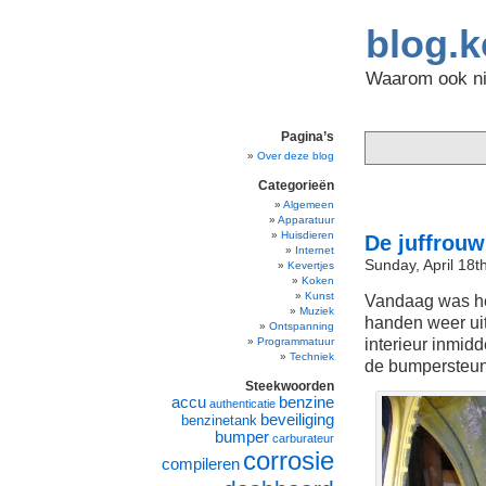
blog.k
Waarom ook nie
Pagina’s
Over deze blog
Categorieën
Algemeen
Apparatuur
Huisdieren
De juffrou
Internet
Sunday, April 18t
Kevertjes
Koken
Kunst
Vandaag was he
Muziek
handen weer uit
Ontspanning
interieur inmidd
Programmatuur
Techniek
de bumpersteun
Steekwoorden
accu
benzine
authenticatie
beveiliging
benzinetank
bumper
carburateur
corrosie
compileren