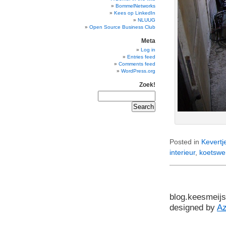
BommelNetworks
Kees op LinkedIn
NLUUG
Open Source Business Club
Meta
Log in
Entries feed
Comments feed
WordPress.org
Zoek!
Posted in
Kevertj
interieur
,
koetswe
blog.keesmeijs
designed by
A