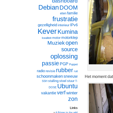
dashboard
Debian
DOOM
familie
eten
frustratie
gezelligheid
IPv6
interieur
Kever
Kumina
motorklep
motor
kwaliteit
open
Muziek
source
oplossing
passie
PGP
Puppet
rubber
radio
revisie
ruit
schoonmaken
sneeuw
Het moment dat 
stalling
stoel
stuur
SSH
T-
Ubuntu
DOSE
verf
winter
vakantie
zon
Links
A Bömer in the wild