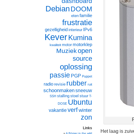
dashboard
Debian
DOOM
familie
eten
frustratie
gezelligheid
IPv6
interieur
Kever
Kumina
motorklep
motor
kwaliteit
open
Muziek
source
oplossing
passie
PGP
Puppet
rubber
radio
revisie
ruit
schoonmaken
sneeuw
stalling
stoel
stuur
SSH
T-
Ubuntu
DOSE
verf
winter
vakantie
zon
F
Links
Het laag is zuiv
A Bömer in the wild