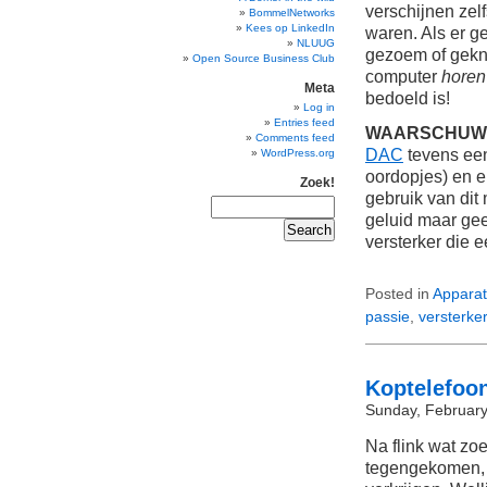
verschijnen zel
BommelNetworks
Kees op LinkedIn
waren. Als er g
NLUUG
gezoem of gekne
Open Source Business Club
computer
horen
Meta
bedoeld is!
Log in
Entries feed
WAARSCHUWI
Comments feed
DAC
tevens een
WordPress.org
oordopjes) en ei
Zoek!
gebruik van dit
geluid maar gee
versterker die e
Posted in
Apparat
passie
,
versterke
Koptelefoo
Sunday, February
Na flink wat zo
tegengekomen, 