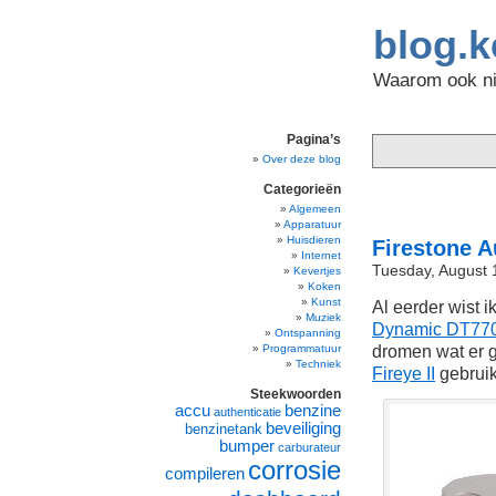
blog.k
Waarom ook nie
Pagina’s
Over deze blog
Categorieën
Algemeen
Apparatuur
Huisdieren
Firestone A
Internet
Tuesday, August 
Kevertjes
Koken
Kunst
Al eerder wist i
Muziek
Dynamic DT770
Ontspanning
dromen wat er g
Programmatuur
Techniek
Fireye II
gebruik
Steekwoorden
accu
benzine
authenticatie
beveiliging
benzinetank
bumper
carburateur
corrosie
compileren