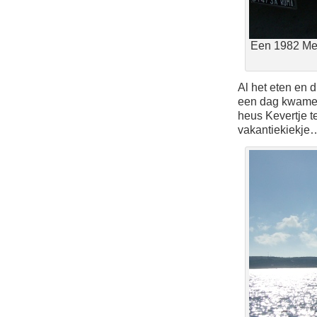
Een 1982 Mex
Al het eten en 
een dag kwamen
heus Kevertje 
vakantiekiekj