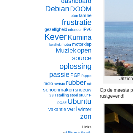
dashboard
Debian
DOOM
familie
eten
frustratie
gezelligheid
IPv6
interieur
Kever
Kumina
motorklep
motor
kwaliteit
open
Muziek
source
oplossing
passie
PGP
Puppet
Uitzich
rubber
radio
revisie
ruit
schoonmaken
sneeuw
Op de meeste pl
stalling
stoel
stuur
rustgevend!
SSH
T-
Ubuntu
DOSE
verf
winter
vakantie
zon
Links
A Bömer in the wild