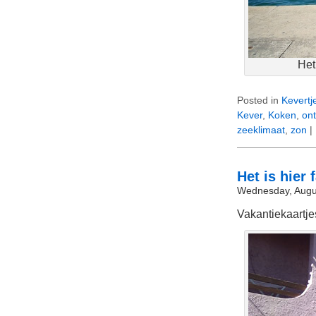
Het
Posted in
Kevertj
Kever
,
Koken
,
on
zeeklimaat
,
zon
|
Het is hier 
Wednesday, Augu
Vakantiekaartje