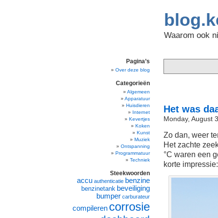
blog.k
Waarom ook nie
Pagina’s
Over deze blog
Categorieën
Algemeen
Apparatuur
Huisdieren
Het was daa
Internet
Monday, August 3
Kevertjes
Koken
Kunst
Zo dan, weer t
Muziek
Het zachte zeek
Ontspanning
°C waren een g
Programmatuur
Techniek
korte impressie:
Steekwoorden
accu
benzine
authenticatie
beveiliging
benzinetank
bumper
carburateur
corrosie
compileren