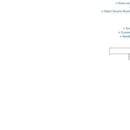
Kees op
Open Source Busi
Ent
Comme
Word