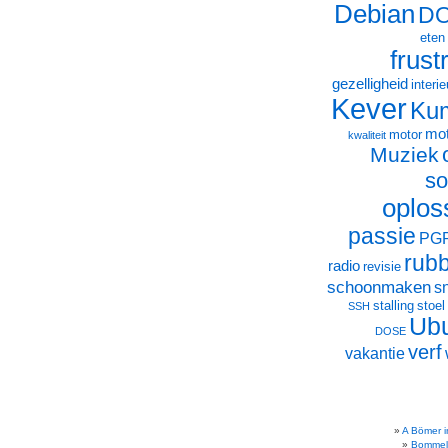
Debian
D
eten
frust
gezelligheid
interie
Kever
Ku
mot
motor
kwaliteit
Muziek
so
oplos
passie
PG
rub
radio
revisie
schoonmaken
s
stalling
stoel
SSH
Ub
DOSE
verf
vakantie
A Bömer i
Bommel