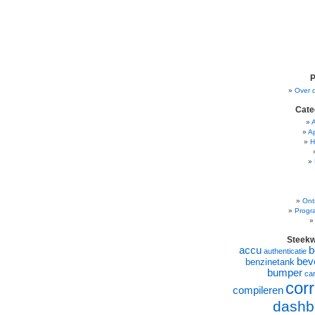
P
Over 
Cate
A
H
Ont
Progr
Steek
accu
b
authenticatie
beve
benzinetank
bumper
ca
corr
compileren
dashb