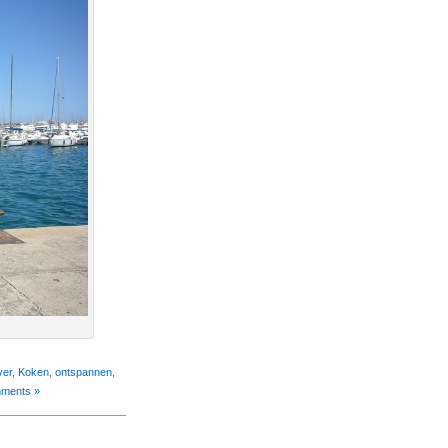
ver
,
Koken
,
ontspannen
,
ments »