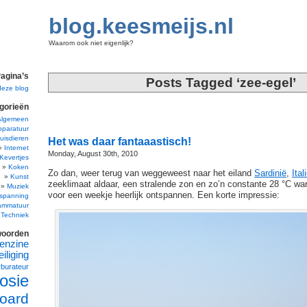
blog.keesmeijs.nl
Waarom ook niet eigenlijk?
agina’s
Posts Tagged ‘zee-egel’
deze blog
gorieën
Algemeen
pparatuur
uisdieren
Het was daar fantaaastisch!
Internet
Monday, August 30th, 2010
Kevertjes
Koken
Zo dan, weer terug van weggeweest naar het eiland
Sardinië
,
Ital
Kunst
zeeklimaat aldaar, een stralende zon en zo’n constante 28 °C wa
Muziek
voor een weekje heerlijk ontspannen. Een korte impressie:
spanning
ammatuur
Techniek
woorden
enzine
iliging
rburateur
osie
oard