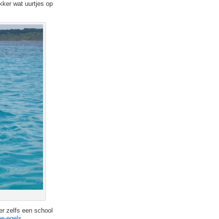
ker wat uurtjes op
r zelfs een school
ee-egels
.