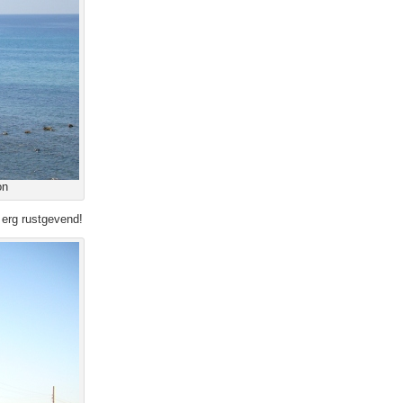
on
 erg rustgevend!