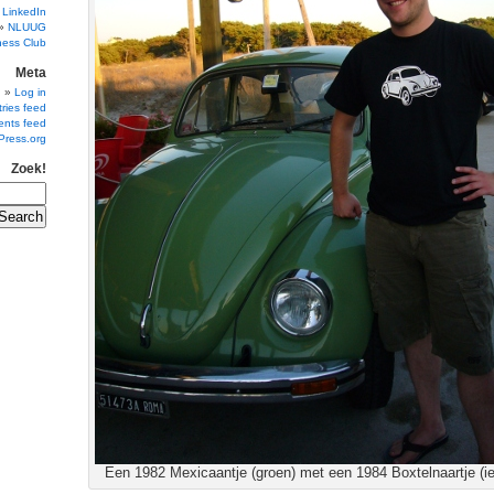
 LinkedIn
NLUUG
ness Club
Meta
Log in
ries feed
nts feed
Press.org
Zoek!
Een 1982 Mexicaantje (groen) met een 1984 Boxtelnaartje (ie