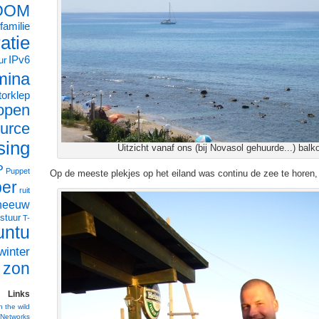
OOM
familie
ratie
IPv6
ur
mina
orklep
open
urce
sing
Uitzicht vanaf ons (bij Novasol gehuurde...) balk
P
Puppet
Op de meeste plekjes op het eiland was continu de zee te horen,
ber
ruit
neeuw
stuur
T-
untu
winter
zon
Links
n the wild
Networks