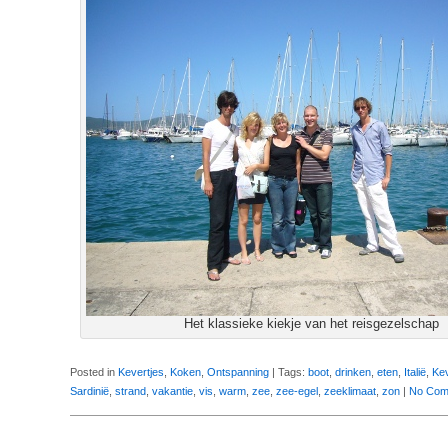
Het klassieke kiekje van het reisgezelschap
Posted in
Kevertjes
,
Koken
,
Ontspanning
| Tags:
boot
,
drinken
,
eten
,
Italië
,
Ke
Sardinië
,
strand
,
vakantie
,
vis
,
warm
,
zee
,
zee-egel
,
zeeklimaat
,
zon
|
No Com