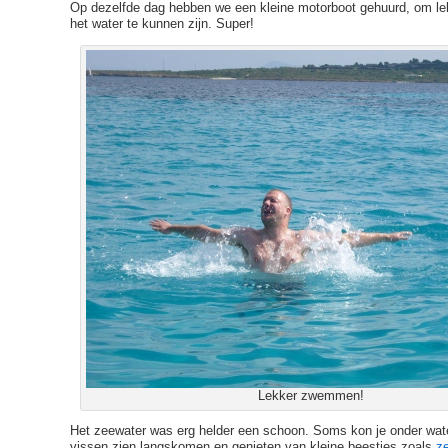
Op dezelfde dag hebben we een kleine motorboot gehuurd, om lek
het water te kunnen zijn. Super!
Lekker zwemmen!
Het zeewater was erg helder een schoon. Soms kon je onder wate
vissen zien langskomen en genieten van kleine beestjes zoals
z